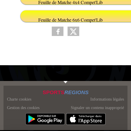
Feuille de Matche 4x4 Compet'Lib
Feuille de Matche 6x6 Compet'Lib
SPORTS
REGIONS
Charte cookies
Informations légales
Gestion des cookies
Signaler un contenu inapproprié